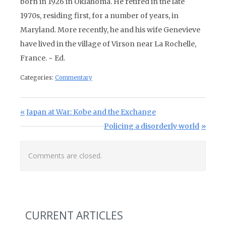
born in 1926 in Oklahoma. He retired in the late
1970s, residing first, for a number of years, in
Maryland. More recently, he and his wife Genevieve
have lived in the village of Virson near La Rochelle,
France. ~ Ed.
Categories:
Commentary
Post navigation
Previous Post:
Japan at War: Kobe and the Exchange
Next Post:
Policing a disorderly world
Comments are closed.
CURRENT ARTICLES