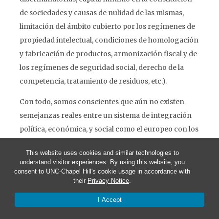
de sociedades y causas de nulidad de las mismas,
limitación del ámbito cubierto por los regímenes de
propiedad intelectual, condiciones de homologación
y fabricación de productos, armonización fiscal y de
los regímenes de seguridad social, derecho de la
competencia, tratamiento de residuos, etc.).
Con todo, somos conscientes que aún no existen
semejanzas reales entre un sistema de integración
política, económica, y social como el europeo con los
sistemas de cooperación comercial y económica
This website uses cookies and similar technologies to
emprendidos en América del Sur. El Tratado dela
understand visitor experiences. By using this website, you
Unión Europea y el Tratado de Asunción (incluido el
consent to UNC-Chapel Hill's cookie usage in accordance with
their
Privacy Notice
.
Protocolo de Ouro Preto) son radicalmente distintos
en su contexto, objetivos, medios, y logros.
I Accept
La Unión Europea y el Mercosur participan de los