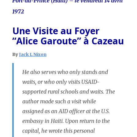
Port-au-Prince (Haiti) – le vendredi 14 avril
1972
Une Visite au Foyer
“Alice Garoute” à Cazeau
By
Jack L Nixon
He also serves who only stands and
waits, or who only visits USAID-
supported rural schools and waits. The
author made such a visit while
assigned as an AID officer at the U.S.
embassy in Haiti. Upon return to the
capital, he wrote this personal